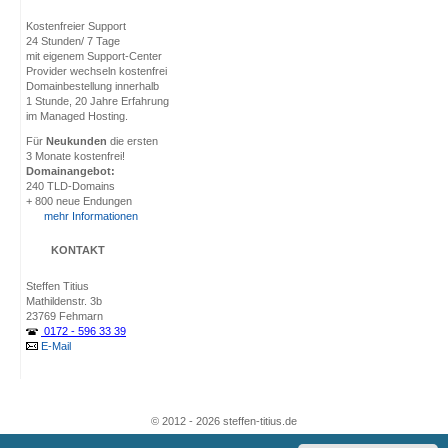
Kostenfreier Support
24 Stunden/ 7 Tage
mit eigenem Support-Center
Provider wechseln kostenfrei
Domainbestellung innerhalb
1 Stunde, 20 Jahre Erfahrung
im Managed Hosting.
Für
Neukunden
die ersten
3 Monate kostenfrei!
Domainangebot:
240 TLD-Domains
+ 800 neue Endungen
mehr Informationen
KONTAKT
Steffen Titius
Mathildenstr. 3b
23769 Fehmarn
0172 - 596 33 39
E-Mail
© 2012 - 2026 steffen-titius.de
CMS Content Management System · HTML · Joomla! · MySQL · PHP