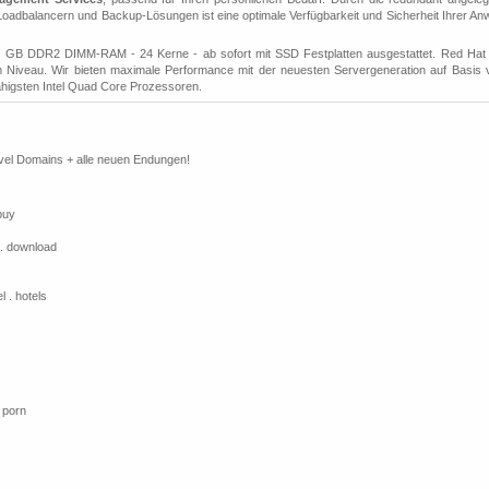
, Loadbalancern und Backup-Lösungen ist eine optimale Verfügbarkeit und Sicherheit Ihrer 
8 GB DDR2 DIMM-RAM - 24 Kerne - ab sofort mit SSD Festplatten ausgestattet. Red Hat 
m Niveau. Wir bieten maximale Performance mit der neuesten Servergeneration auf Basis v
higsten Intel Quad Core Prozessoren.
vel Domains + alle neuen Endungen!
 buy
t . download
l . hotels
. porn