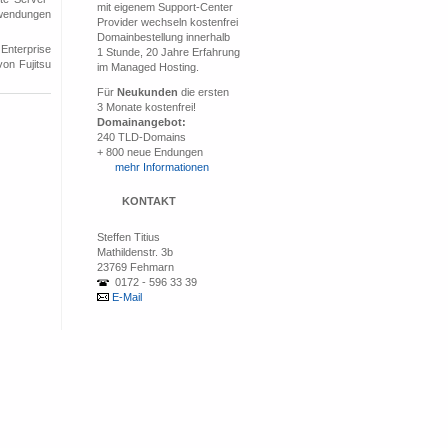
mit eigenem Support-Center
Anwendungen
Provider wechseln kostenfrei
Domainbestellung innerhalb
Enterprise
1 Stunde, 20 Jahre Erfahrung
on Fujitsu
im Managed Hosting.
Für
Neukunden
die ersten
3 Monate kostenfrei!
Domainangebot:
240 TLD-Domains
+ 800 neue Endungen
mehr Informationen
KONTAKT
Steffen Titius
Mathildenstr. 3b
23769 Fehmarn
0172 - 596 33 39
E-Mail