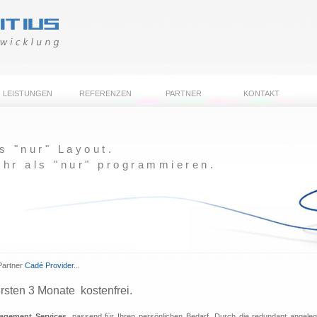
LEISTUNGEN
REFERENZEN
PARTNER
KONTAKT
s "nur" Layout.
hr als "nur" programmieren.
Partner
Cadé Provider
...
rsten 3 Monate kostenfrei.
agement Services
, passend für Ihren persönlichen Bedarf. Durch die redundant angeleg