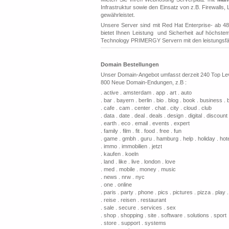
Infrastruktur sowie den Einsatz von z.B. Firewalls
gewährleistet.
Unsere Server sind mit Red Hat Enterprise- ab 4
bietet Ihnen Leistung und Sicherheit auf höchste
Technology PRIMERGY Servern mit den leistungsfä
Domain Bestellungen
Unser Domain-Angebot umfasst derzeit 240 Top Le
800 Neue Domain-Endungen, z.B :
. active . amsterdam . app . art . auto
. bar . bayern . berlin . bio . blog . book . business .
. cafe . cam . center . chat . city . cloud . club
. data . date . deal . deals . design . digital . discoun
. earth . eco . email . events . expert
. family . film . fit . food . free . fun
. game . gmbh . guru . hamburg . help . holiday . hote
. immo . immobilien . jetzt
. kaufen . koeln
. land . like . live . london . love
. med . mobile . money . music
. news . nrw . nyc
. one . online
. paris . party . phone . pics . pictures . pizza . play 
. reise . reisen . restaurant
. sale . secure . services . sex
. shop . shopping . site . software . solutions . sport
. store . support . systems